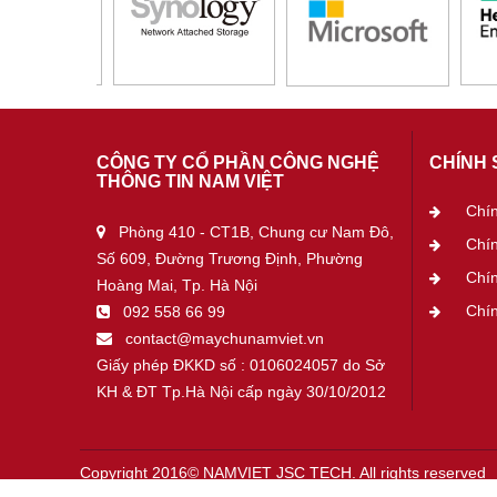
CÔNG TY CỔ PHẦN CÔNG NGHỆ
CHÍNH 
THÔNG TIN NAM VIỆT
Chí
Phòng 410 - CT1B, Chung cư Nam Đô,
Chí
Số 609, Đường Trương Định, Phường
Chín
Hoàng Mai, Tp. Hà Nội
Chín
092 558 66 99
contact@maychunamviet.vn
Giấy phép ĐKKD số : 0106024057 do Sở
KH & ĐT Tp.Hà Nội cấp ngày 30/10/2012
Copyright 2016© NAMVIET JSC TECH. All rights reserved