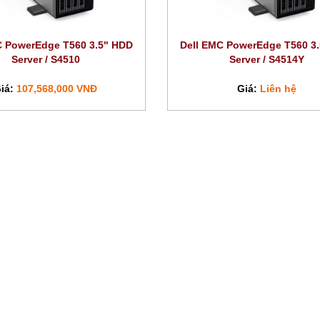
C PowerEdge T560 3.5" HDD
Dell EMC PowerEdge T560 3
Server / S4510
Server / S4514Y
iá:
107,568,000 VNĐ
Giá:
Liên hệ