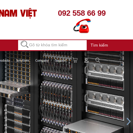
NAM VIỆT
092 558 66 99
Tìm kiếm