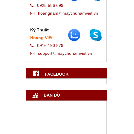
0925 586 699
hoangnam@maychunamviet.vn
Kỹ Thuật
Hoàng Việt
0916 190 879
support@maychunamviet.vn
FACEBOOK
BẢN ĐỒ