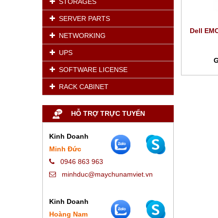
STORAGES
SERVER PARTS
Dell EM
NETWORKING
UPS
G
SOFTWARE LICENSE
RACK CABINET
HỖ TRỢ TRỰC TUYẾN
Kinh Doanh
Minh Đức
0946 863 963
minhduc@maychunamviet.vn
Kinh Doanh
Hoàng Nam