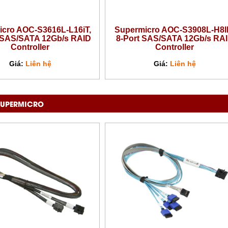
cro AOC-S3616L-L16iT,
Supermicro AOC-S3908L-H8I
 SAS/SATA 12Gb/s RAID
8-Port SAS/SATA 12Gb/s RA
Controller
Controller
Giá:
Liên hệ
Giá:
Liên hệ
SUPERMICRO