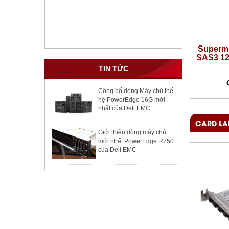
Supermicro 2TB 3.5in 7200RPM
Supermi
SATA3 6Gb/s 128M Internal Hard
SAS3 12
Drive
TIN TỨC
Giá:
4,980,000 VNĐ
Công bố dòng Máy chủ thế
hệ PowerEdge 16G mới
nhất của Dell EMC
CARD LA
Giới thiệu dòng máy chủ
mới nhất PowerEdge R750
của Dell EMC