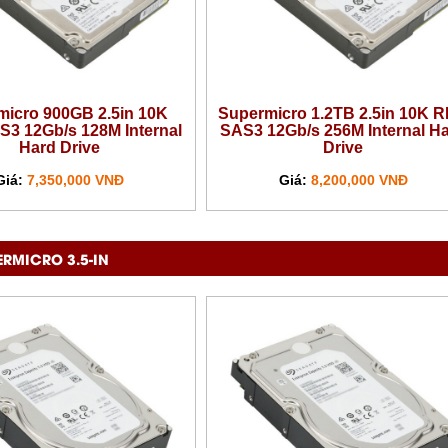
micro 900GB 2.5in 10K
Supermicro 1.2TB 2.5in 10K 
3 12Gb/s 128M Internal
SAS3 12Gb/s 256M Internal H
Hard Drive
Drive
Giá:
7,350,000 VNĐ
Giá:
8,200,000 VNĐ
ERMICRO 3.5-IN