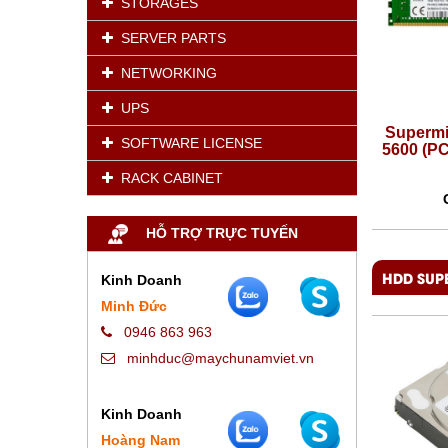
STORAGES
SERVER PARTS
NETWORKING
UPS
Supermicro 16GB 288-Pin DDR5
Supermi
SOFTWARE LICENSE
5600 (PC5-44800) Server Memory
5600 (P
RACK CABINET
Giá:
6,050,000 VNĐ
HỖ TRỢ TRỰC TUYẾN
HDD SUP
Kinh Doanh
Minh Đức
0946 863 963
minhduc@maychunamviet.vn
Kinh Doanh
Hoàng Nam