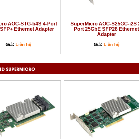
cro AOC-STG-b4S 4-Port
SuperMicro AOC-S25GC-i2S 
SFP+ Ethernet Adapter
Port 25GbE SFP28 Ethernet
Adapter
Giá:
Liên hệ
Giá:
Liên hệ
ID SUPERMICRO