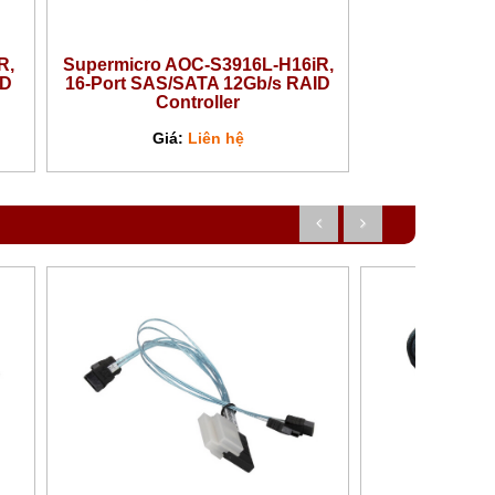
R,
Supermicro AOC-S3916L-H16iR,
ID
16-Port SAS/SATA 12Gb/s RAID
Controller
Giá:
Liên hệ