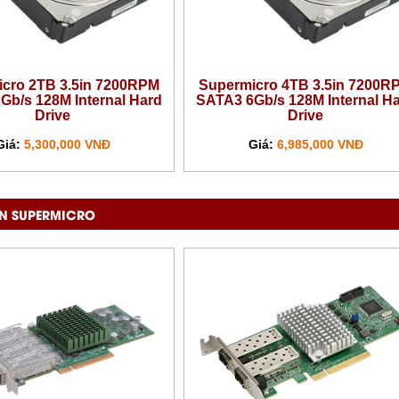
cro 2TB 3.5in 7200RPM
Supermicro 4TB 3.5in 7200R
Gb/s 128M Internal Hard
SATA3 6Gb/s 128M Internal H
Drive
Drive
Giá:
5,300,000 VNĐ
Giá:
6,985,000 VNĐ
N SUPERMICRO