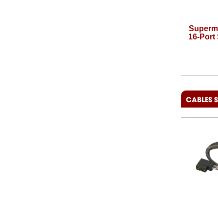
Supermicro AOC-S3108L-H8iR,
Supermi
8-Port SAS/SATA 12Gb/s RAID
16-Port
Controller
Giá:
Liên hệ
CABLES 