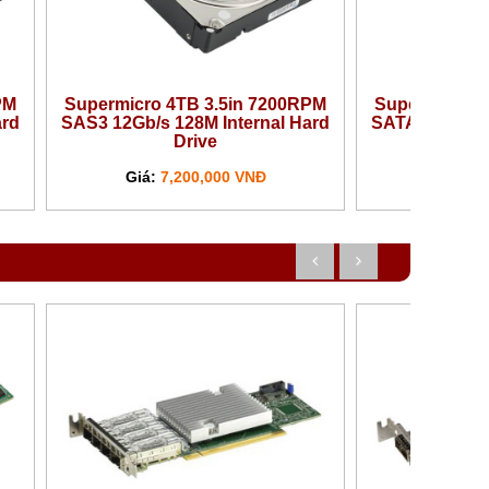
PM
Supermicro 4TB 3.5in 7200RPM
Supermicro 8
ard
SAS3 12Gb/s 128M Internal Hard
SATA3 6Gb/s 2
Drive
Giá:
7,200,000 VNĐ
Giá:
10