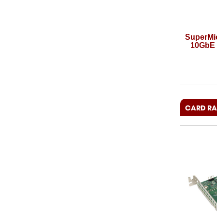
SuperMicro AOC-STG-b2T 2-Port
SuperMi
10G Base-T Ethernet Adapter
10GbE 
Giá:
Liên hệ
CARD RA