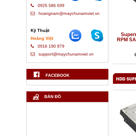
0925 586 699
hoangnam@maychunamviet.vn
Kỹ Thuật
Supermicro 600GB 2.5in 15K
Super
Hoàng Việt
RPM SAS3 12Gb/s 256M Internal
RPM SAS
Hard Drive
0916 190 879
support@maychunamviet.vn
Giá:
9,680,000 VNĐ
FACEBOOK
HDD SUP
BẢN ĐỒ