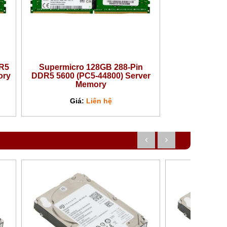
R5
Supermicro 128GB 288-Pin
ory
DDR5 5600 (PC5-44800) Server
Memory
Giá:
Liên hệ