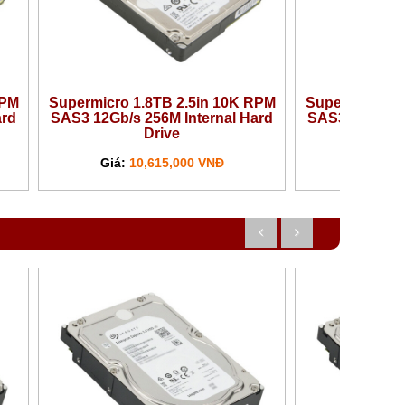
RPM
Supermicro 1.8TB 2.5in 10K RPM
Supermicro 2.
ard
SAS3 12Gb/s 256M Internal Hard
SAS3 12Gb/s 2
Drive
Giá:
10,615,000 VNĐ
Giá:
13