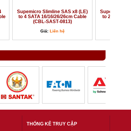
4
Supemicro Slimline SAS x8 (LE)
Supemicro Sli
ble
to 4 SATA 16/16/26/26cm Cable
to 2x MiniS
(CBL-SAST-0813)
(CBL-
Giá:
Liên hệ
Giá
THỐNG KÊ TRUY CẬP