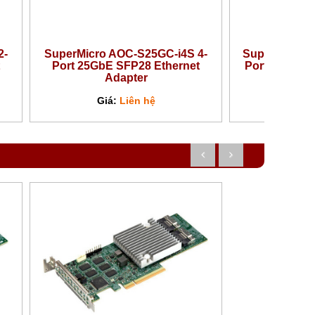
2-
SuperMicro AOC-S25GC-i4S 4-
SuperMicro 
Port 25GbE SFP28 Ethernet
Port 100GbE
Adapter
A
Giá:
Liên hệ
Giá