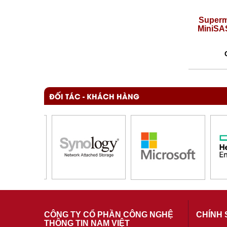
Supermicro MiniSAS HD to
Superm
MiniSAS HD 80cm Cable (CBL-
MiniSA
SAST-0531)
Giá:
1,500,000 VNĐ
ĐỐI TÁC - KHÁCH HÀNG
CÔNG TY CỔ PHẦN CÔNG NGHỆ
CHÍNH 
THÔNG TIN NAM VIỆT