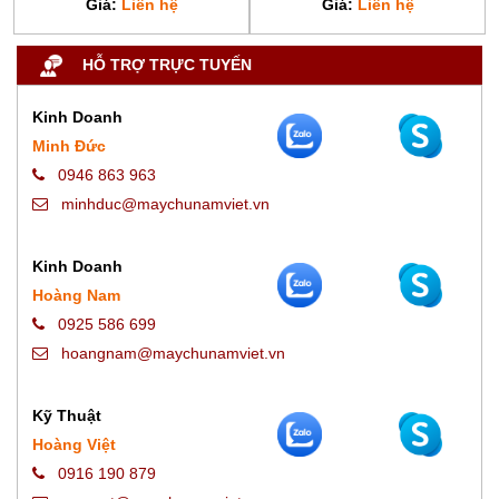
Giá:
Liên hệ
Giá:
Liên hệ
HỖ TRỢ TRỰC TUYẾN
Kinh Doanh
Minh Đức
0946 863 963
minhduc@maychunamviet.vn
Kinh Doanh
Hoàng Nam
0925 586 699
hoangnam@maychunamviet.vn
Kỹ Thuật
Hoàng Việt
0916 190 879