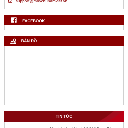
support@maychunamviet.vn
FACEBOOK
BẢN ĐỒ
TIN TỨC