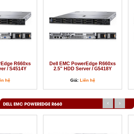
rEdge R660xs
Dell EMC PowerEdge R660xs
ver / S4514Y
2.5" HDD Server / G5418Y
ên hệ
Giá:
Liên hệ
DELL EMC POWEREDGE R660