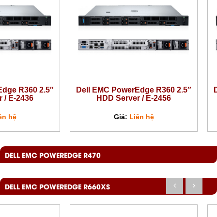
Edge R360 2.5″
Dell EMC PowerEdge R360 2.5″
 / E-2436
HDD Server / E-2456
ên hệ
Giá:
Liên hệ
DELL EMC POWEREDGE R470
DELL EMC POWEREDGE R660XS