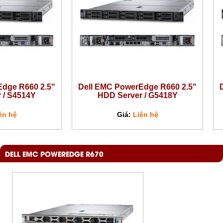
Edge R660 2.5"
Dell EMC PowerEdge R660 2.5"
 / S4514Y
HDD Server / G5418Y
ên hệ
Giá:
Liên hệ
DELL EMC POWEREDGE R670