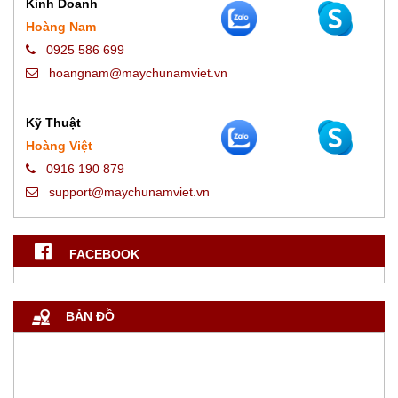
Kinh Doanh
Hoàng Nam
0925 586 699
hoangnam@maychunamviet.vn
Kỹ Thuật
Hoàng Việt
0916 190 879
support@maychunamviet.vn
FACEBOOK
BẢN ĐỒ