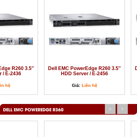
Edge R260 3.5″
Dell EMC PowerEdge R260 3.5″
 / E-2436
HDD Server / E-2456
ên hệ
Giá:
Liên hệ
DELL EMC POWEREDGE R360