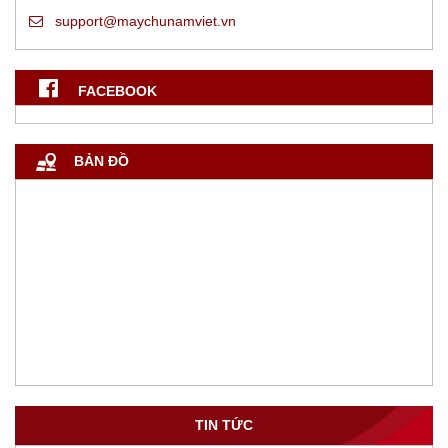
support@maychunamviet.vn
FACEBOOK
BẢN ĐỒ
TIN TỨC