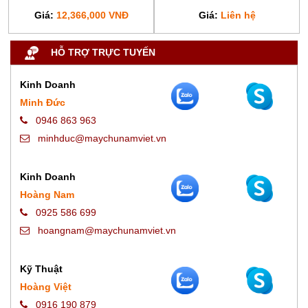
Giá:
12,366,000 VNĐ
Giá:
Liên hệ
HỖ TRỢ TRỰC TUYẾN
Kinh Doanh
Minh Đức
0946 863 963
minhduc@maychunamviet.vn
Kinh Doanh
Hoàng Nam
0925 586 699
hoangnam@maychunamviet.vn
Kỹ Thuật
Hoàng Việt
0916 190 879