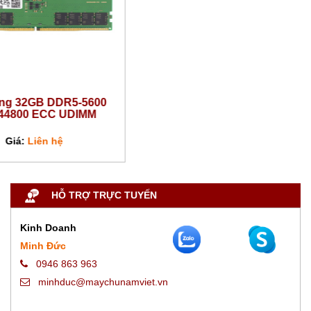
B DDR5-5600
ECC UDIMM
ên hệ
HỖ TRỢ TRỰC TUYẾN
Kinh Doanh
Minh Đức
0946 863 963
minhduc@maychunamviet.vn