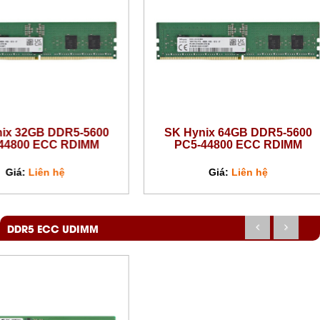
B DDR5-5600
SK Hynix 64GB DDR5-5600
ECC RDIMM
PC5-44800 ECC RDIMM
ên hệ
Giá:
Liên hệ
DDR5 ECC UDIMM