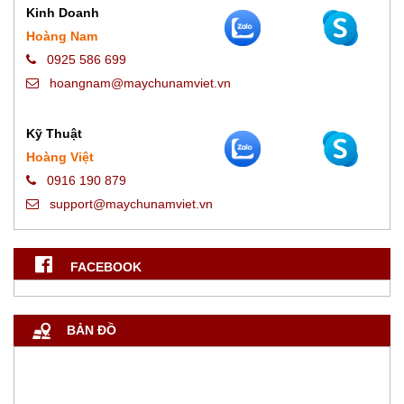
Kinh Doanh
Hoàng Nam
0925 586 699
hoangnam@maychunamviet.vn
Kỹ Thuật
Hoàng Việt
0916 190 879
support@maychunamviet.vn
FACEBOOK
BẢN ĐỒ