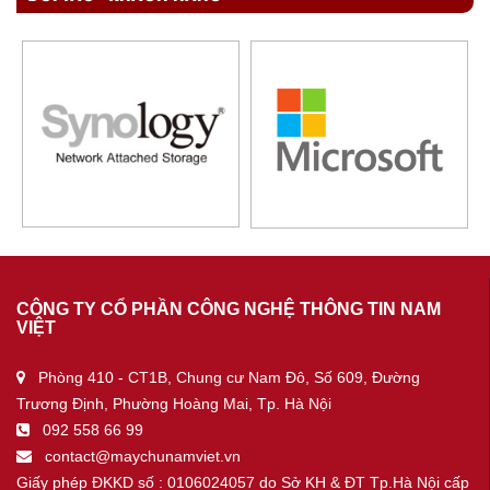
CÔNG TY CỔ PHẦN CÔNG NGHỆ THÔNG TIN NAM
VIỆT
Phòng 410 - CT1B, Chung cư Nam Đô, Số 609, Đường
Trương Định, Phường Hoàng Mai, Tp. Hà Nội
092 558 66 99
contact@maychunamviet.vn
Giấy phép ĐKKD số : 0106024057 do Sở KH & ĐT Tp.Hà Nội cấp