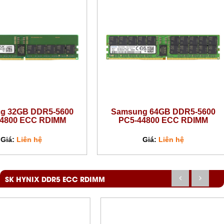
B DDR5-5600
Samsung 64GB DDR5-5600
ECC RDIMM
PC5-44800 ECC RDIMM
ên hệ
Giá:
Liên hệ
SK HYNIX DDR5 ECC RDIMM