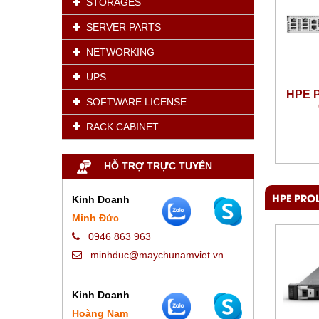
STORAGES
SERVER PARTS
NETWORKING
UPS
HPE P
SOFTWARE LICENSE
RACK CABINET
HỖ TRỢ TRỰC TUYẾN
HPE PRO
Kinh Doanh
Minh Đức
0946 863 963
minhduc@maychunamviet.vn
Kinh Doanh
Hoàng Nam