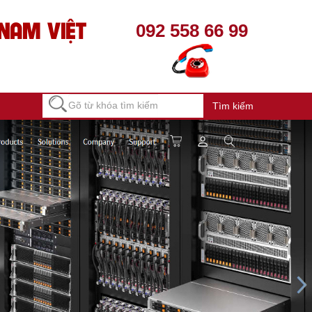
NAM VIỆT
092 558 66 99
Tìm kiếm