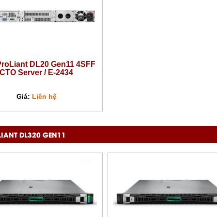
roLiant DL20 Gen11 4SFF
CTO Server / E-2434
Giá:
Liên hệ
LIANT DL320 GEN11