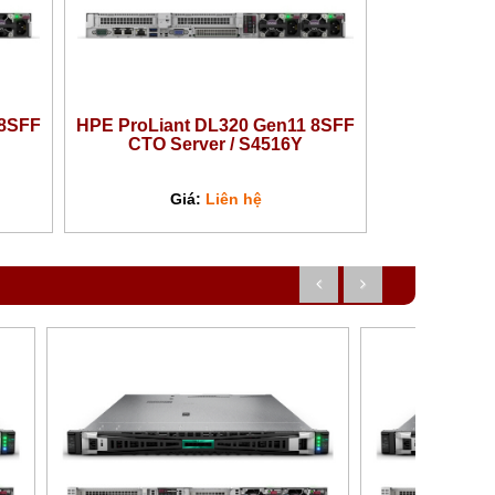
 8SFF
HPE ProLiant DL320 Gen11 8SFF
CTO Server / S4516Y
Giá:
Liên hệ