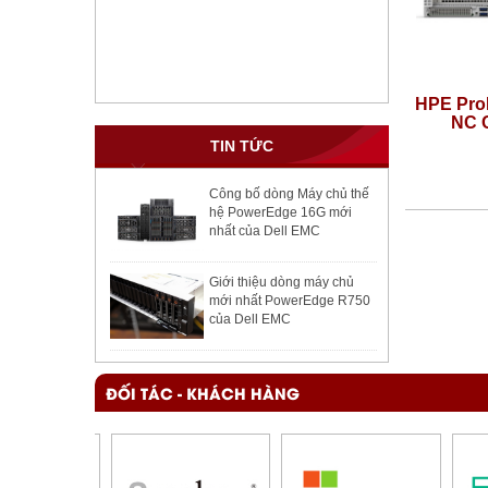
HPE ProLiant DL360 Gen11 8SFF
HPE Pro
NC CTO Server / S4510
NC C
TIN TỨC
Giá:
120,500,000 VNĐ
Công bố dòng Máy chủ thế
hệ PowerEdge 16G mới
nhất của Dell EMC
Giới thiệu dòng máy chủ
mới nhất PowerEdge R750
của Dell EMC
ĐỐI TÁC - KHÁCH HÀNG