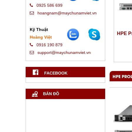
0925 586 699
hoangnam@maychunamviet.vn
Kỹ Thuật
HPE P
Hoàng Việt
0916 190 879
support@maychunamviet.vn
FACEBOOK
HPE PRO
BẢN ĐỒ