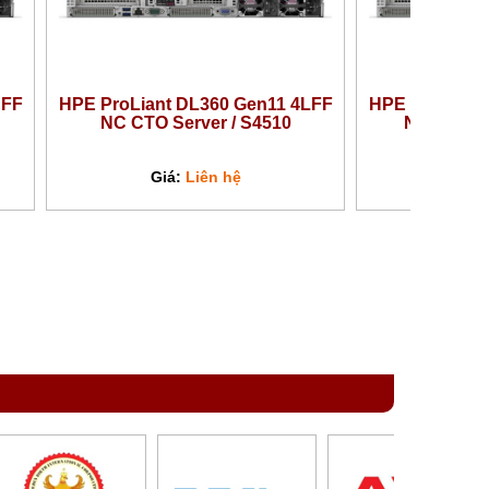
SFF
HPE ProLiant DL360 Gen11 4LFF
HPE ProLiant
NC CTO Server / S4510
NC CTO Se
Giá:
Liên hệ
Giá