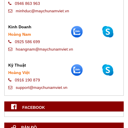
0946 863 963
minhduc@maychunamviet.vn
Kinh Doanh
Hoàng Nam
0925 586 699
hoangnam@maychunamviet.vn
Kỹ Thuật
Hoàng Việt
0916 190 879
support@maychunamviet.vn
FACEBOOK
BẢN ĐỒ