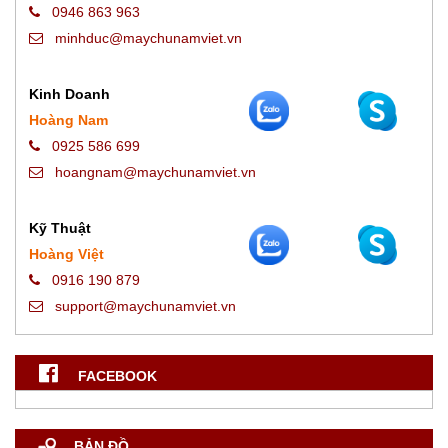
0946 863 963
minhduc@maychunamviet.vn
Kinh Doanh
Hoàng Nam
0925 586 699
hoangnam@maychunamviet.vn
Kỹ Thuật
Hoàng Việt
0916 190 879
support@maychunamviet.vn
FACEBOOK
BẢN ĐỒ