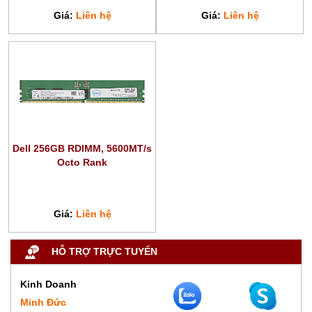
Giá:
Liên hệ
Giá:
Liên hệ
Dell 256GB RDIMM, 5600MT/s
Octo Rank
Giá:
Liên hệ
HỖ TRỢ TRỰC TUYẾN
Kinh Doanh
Minh Đức