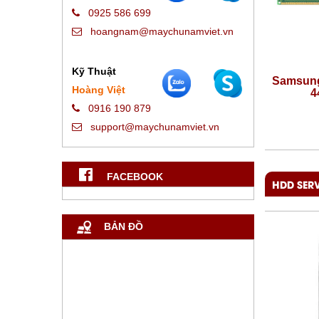
0925 586 699
hoangnam@maychunamviet.vn
Kỹ Thuật
0 PC5-
Samsung 32GB DDR5-5600 PC5-
Samsung 
Hoàng Việt
44800 ECC UDIMM
44
0916 190 879
support@maychunamviet.vn
Giá:
Liên hệ
FACEBOOK
HDD SER
BẢN ĐỒ