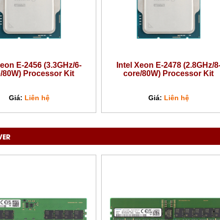
on E-2478 (2.8GHz/8-
Intel Xeon E-2486 (3.5GHz/6-
0W) Processor Kit
core/95W) Processor Kit
Giá:
Liên hệ
Giá:
Liên hệ
VER