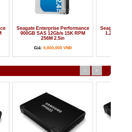
e
Seagate Enterprise Performance
Seagate Enterpr
1.2TB SAS 12Gb/s 10K RPM
1.8TB SAS 12
256M 2.5in
256M 
Giá:
10,500,000 VNĐ
Giá:
12,38