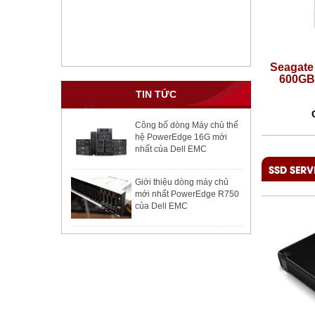
rmance
Seagate Enterprise Performance
Seagate E
 RPM
600GB SAS 12Gb/s 10K RPM
600GB S
128M 2.5in
TIN TỨC
Giá:
4,800,000 VNĐ
Gi
Công bố dòng Máy chủ thế
hệ PowerEdge 16G mới
nhất của Dell EMC
SSD SERV
Giới thiệu dòng máy chủ
mới nhất PowerEdge R750
của Dell EMC