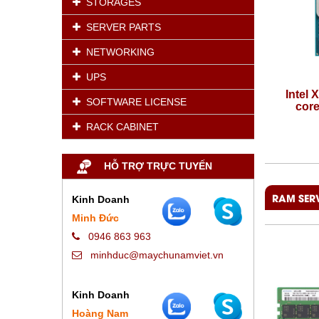
STORAGES
SERVER PARTS
NETWORKING
UPS
z/4-
Intel Xeon E-2456 (3.3GHz/6-
Intel Xe
SOFTWARE LICENSE
it
core/80W) Processor Kit
core/8
RACK CABINET
Giá:
Liên hệ
HỖ TRỢ TRỰC TUYẾN
RAM SER
Kinh Doanh
Minh Đức
0946 863 963
minhduc@maychunamviet.vn
Kinh Doanh
Hoàng Nam