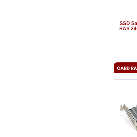
60GB
SSD Samsung PM1653 1.92TB
SSD Sam
2.5in
SAS 24Gb/s ENT V-NAND 2.5in
SAS 24Gb
Giá:
Liên hệ
CARD RA