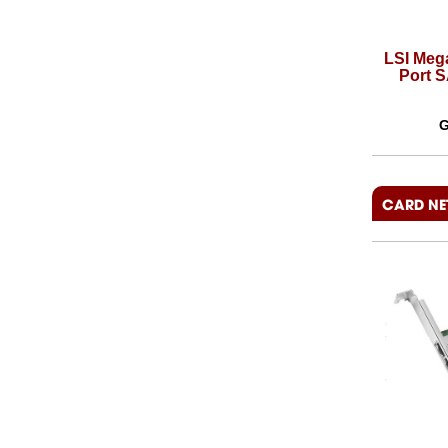
i, 8-
LSI MegaRAID SAS 9361-16i, 16-
LSI MegaR
RAID
Port SAS/SATA 12Gb/s RAID
Port SA
Controller
Giá:
29,815,000 VNĐ
Giá
CARD N