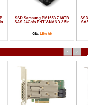
SSD Samsung PM1653 15.36TB
SSD Samsung P
SAS 24Gb/s ENT V-NAND 2.5in
SAS 24Gb/s EN
Giá:
Liên hệ
Giá:
L