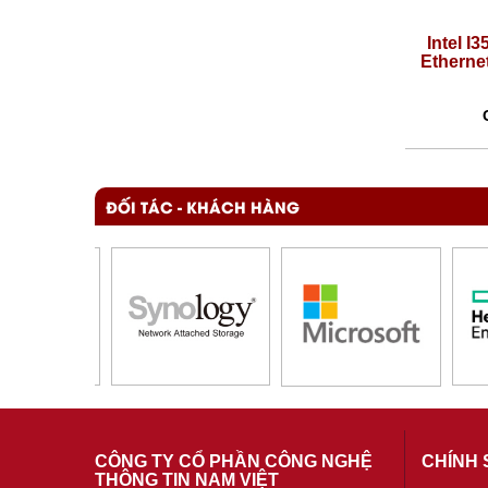
gabit
Intel I350-T4 Quad Port Gigabit
Intel X54
dapter
Ethernet PCI-E Network Adapter
RJ45 PC
Giá:
4,800,000 VNĐ
Gi
ĐỐI TÁC - KHÁCH HÀNG
CÔNG TY CỔ PHẦN CÔNG NGHỆ
CHÍNH 
THÔNG TIN NAM VIỆT