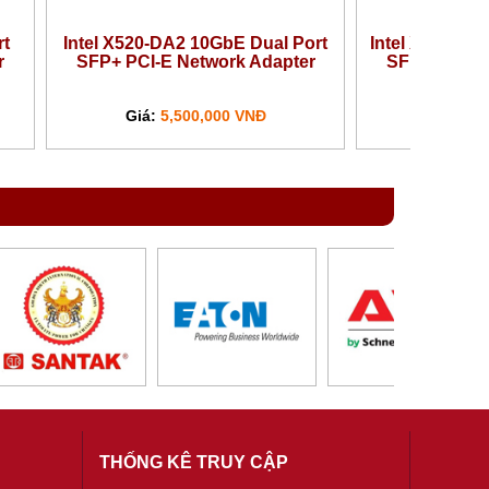
Intel X710-DA4 10GbE Quad Port
SFP+ PCI-E Network Adapter
Giá:
12,980,000 VNĐ
THỐNG KÊ TRUY CẬP