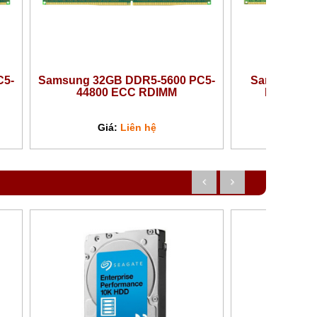
-
Samsung 128GB DDR5-5600
SK Hynix 16GB 
PC5-44800 ECC RDIMM
44800 E
Giá:
Liên hệ
Giá:
L