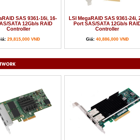
AID SAS 9361-24i, 24-
LSI MegaRAID 9460-8i 8-Port
S/SATA 12Gb/s RAID
12Gb/s SAS/SATA/NVMe RAID
Controller
Controller
:
40,886,000 VNĐ
Giá:
20,560,000 VNĐ
ETWORK