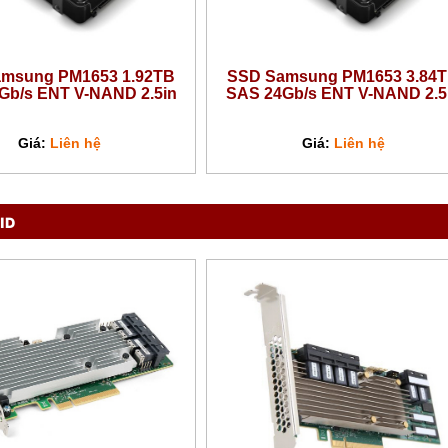
sung PM1653 3.84TB
SSD Samsung PM1653 7.68TB
/s ENT V-NAND 2.5in
SAS 24Gb/s ENT V-NAND 2.5in
Giá:
Liên hệ
Giá:
Liên hệ
ID