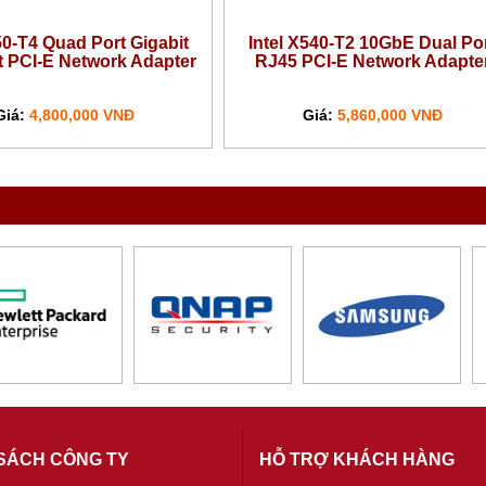
0-T2 10GbE Dual Port
Intel X520-DA2 10GbE Dual Port
I-E Network Adapter
SFP+ PCI-E Network Adapter
á:
5,860,000 VNĐ
Giá:
5,500,000 VNĐ
SÁCH CÔNG TY
HỖ TRỢ KHÁCH HÀNG