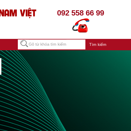
NAM VIỆT
092 558 66 99
Tìm kiếm