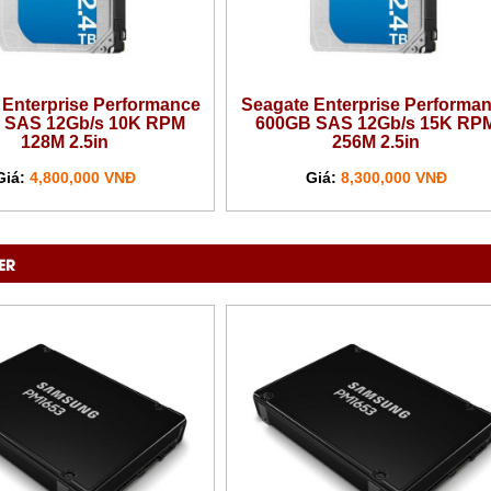
nterprise Performance
Seagate Enterprise Performanc
AS 12Gb/s 15K RPM
900GB SAS 12Gb/s 15K RPM
256M 2.5in
256M 2.5in
á:
8,300,000 VNĐ
Giá:
9,800,000 VNĐ
ER