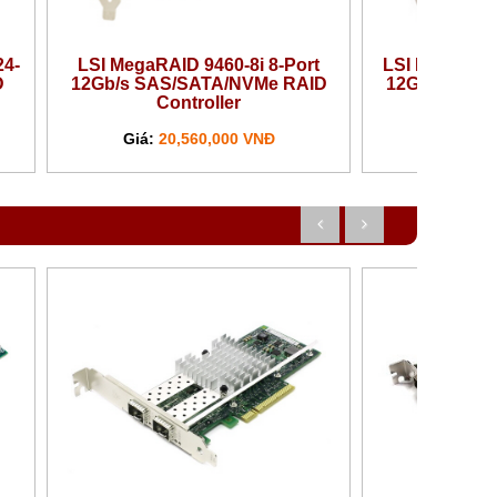
LSI MegaRAID 9460-16i 16-Port
12Gb/s SAS/SATA/NVMe RAID
Controller
Giá:
31,850,000 VNĐ