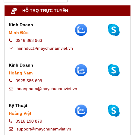
HỖ TRỢ TRỰC TUYẾN
Kinh Doanh
Minh Đức
0946 863 963
minhduc@maychunamviet.vn
Kinh Doanh
Hoàng Nam
0925 586 699
hoangnam@maychunamviet.vn
Kỹ Thuật
Hoàng Việt
0916 190 879
support@maychunamviet.vn