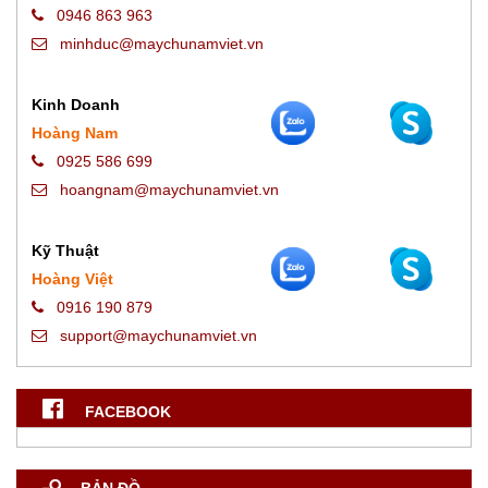
0946 863 963
minhduc@maychunamviet.vn
Kinh Doanh
Hoàng Nam
0925 586 699
hoangnam@maychunamviet.vn
Kỹ Thuật
Hoàng Việt
0916 190 879
support@maychunamviet.vn
FACEBOOK