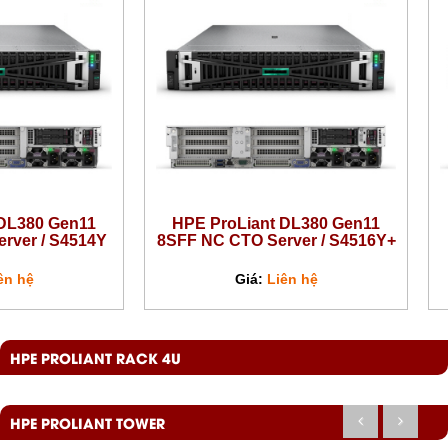
 DL380 Gen11
HPE ProLiant DL380 Gen11
rver / S4514Y
8SFF NC CTO Server / S4516Y+
ên hệ
Giá:
Liên hệ
HPE PROLIANT RACK 4U
HPE PROLIANT TOWER