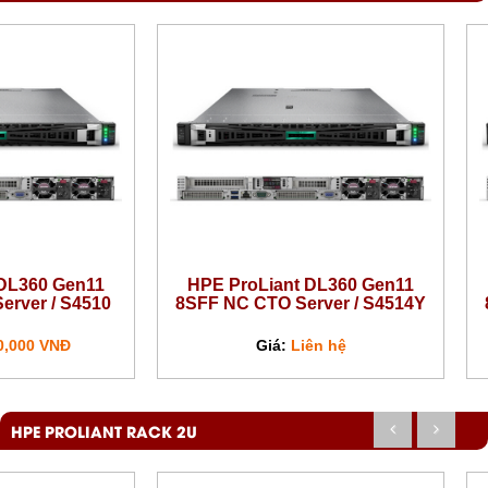
 DL360 Gen11
HPE ProLiant DL360 Gen11
erver / S4510
8SFF NC CTO Server / S4514Y
0,000 VNĐ
Giá:
Liên hệ
HPE PROLIANT RACK 2U