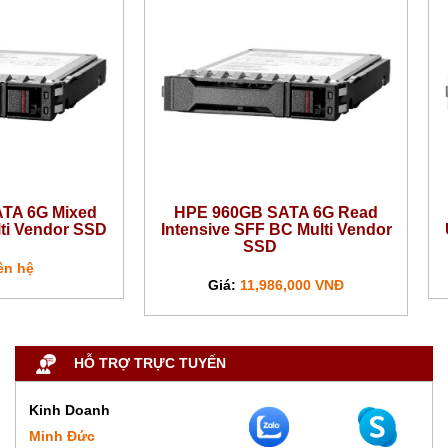
TA 6G Mixed
HPE 960GB SATA 6G Read
ti Vendor SSD
Intensive SFF BC Multi Vendor
SSD
ên hệ
Giá:
11,986,000 VNĐ
HỖ TRỢ TRỰC TUYẾN
Kinh Doanh
Minh Đức