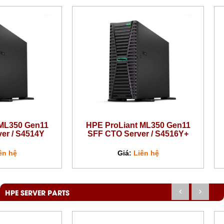
 ML350 Gen11
HPE ProLiant ML350 Gen11
er / S4514Y
SFF CTO Server / S4516Y+
ên hệ
Giá:
Liên hệ
HPE SERVER PARTS