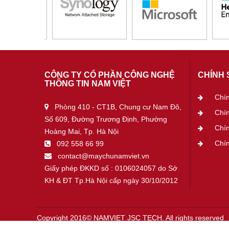
CÔNG TY CỔ PHẦN CÔNG NGHỆ
CHÍNH 
THÔNG TIN NAM VIỆT
Chí
Phòng 410 - CT1B, Chung cư Nam Đô,
Chí
Số 609, Đường Trương Định, Phường
Chín
Hoàng Mai, Tp. Hà Nội
Chín
092 558 66 99
contact@maychunamviet.vn
Giấy phép ĐKKD số : 0106024057 do Sở
KH & ĐT Tp.Hà Nội cấp ngày 30/10/2012
Copyright 2016© NAMVIET JSC TECH. All rights reserved