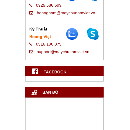
0925 586 699
hoangnam@maychunamviet.vn
Kỹ Thuật
Hoàng Việt
0916 190 879
support@maychunamviet.vn
FACEBOOK
BẢN ĐỒ