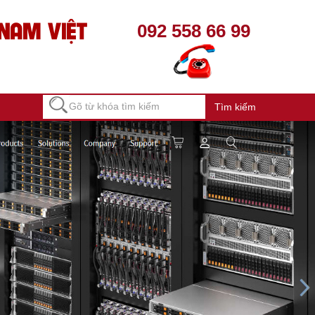
NAM VIỆT
092 558 66 99
Tìm kiếm